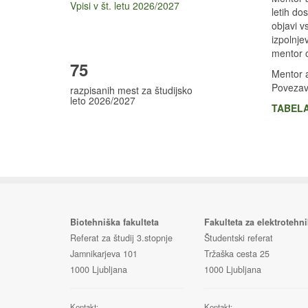
Vpisi v št. letu 2026/2027
letih do
objavi v
izpolnje
mentor o
75
Mentor a
Povezav
razpisanih mest za študijsko
leto 2026/2027
TABELA
Biotehniška fakulteta
Fakulteta za elektrotehn
Referat za študij 3.stopnje
Študentski referat
Jamnikarjeva 101
Tržaška cesta 25
1000 Ljubljana
1000 Ljubljana
Kontakt:
Kontakt: