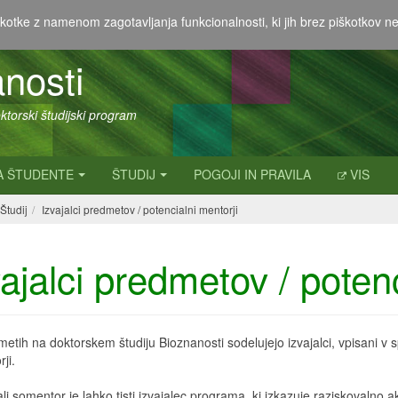
kotke z namenom zagotavljanja funkcionalnosti, ki jih brez piškotkov ne 
nosti
oktorski študijski program
A ŠTUDENTE
ŠTUDIJ
POGOJI IN PRAVILA
VIS
Študij
Izvajalci predmetov / potencialni mentorji
ajalci predmetov / potenc
metih na doktorskem študiju Bioznanosti sodelujejo izvajalci, vpisani v spo
ji.
li somentor je lahko tisti izvajalec programa, ki izkazuje raziskovalno ak