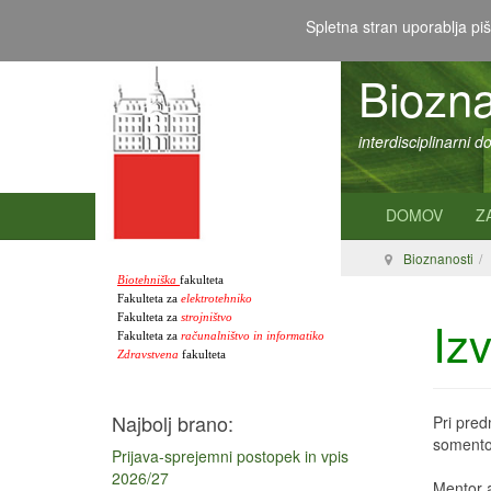
Spletna stran uporablja piš
Biozna
interdisciplinarni d
DOMOV
Z
Bioznanosti
Biotehniška
fakulteta
Fakulteta za
elektrotehniko
Fakulteta za
strojništvo
Izv
Fakulteta za
računalništvo in informatiko
Zdravstvena
fakulteta
Najbolj brano:
Pri pred
somentor
Prijava-sprejemni postopek in vpis
2026/27
Mentor a