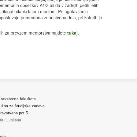
omembnih dosežkov A1/2 ali da v zadnjih petih letih
prilogah članic k tem merilom. Pri ugotavljanju
upoštevajo pomembna znanstvena dela, pri katerih je
ojih za prevzem mentorstva najdete
tukaj
.
ravstvena fakulteta
užba za študijske zadeve
ravstvena pot 5
00 Ljubljana
ntakt: