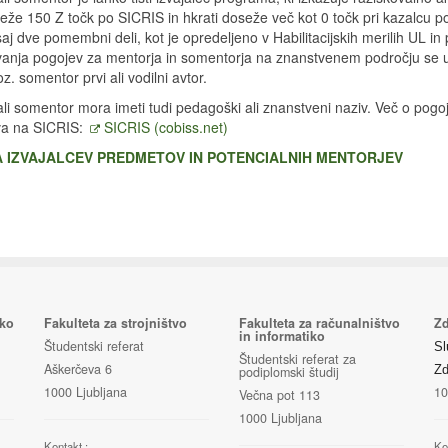
seže 150 Z točk po SICRIS in hkrati doseže več kot 0 točk pri kazalcu p
saj dve pomembni deli, kot je opredeljeno v Habilitacijskih merilih UL in 
vanja pogojev za mentorja in somentorja na znanstvenem področju se 
z. somentor prvi ali vodilni avtor.
li somentor mora imeti tudi pedagoški ali znanstveni naziv. Več o pog
a na SICRIS:
SICRIS (cobiss.net)
 IZVAJALCEV PREDMETOV IN POTENCIALNIH MENTORJEV
iko
Fakulteta za strojništvo
Fakulteta za računalništvo
Zd
in informatiko
Študentski referat
Sl
Študentski referat za
Aškerčeva 6
Zd
podiplomski študij
1000 Ljubljana
10
Večna pot 113
1000 Ljubljana
Kontakt :
Ko