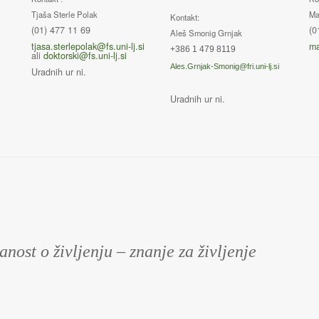
Tjaša Sterle Polak
Ma
Kontakt:
(01) 477 11 69
(0
Aleš Smonig Grnjak
tjasa.sterlepolak@fs.uni-lj.si
ma
+386 1 479 8119
ali
doktorski@fs.uni-lj.si
Ales.Grnjak-Smonig@fri.uni-lj.si
Uradnih ur ni.
Uradnih ur ni.
anost o življenju – znanje za življenje