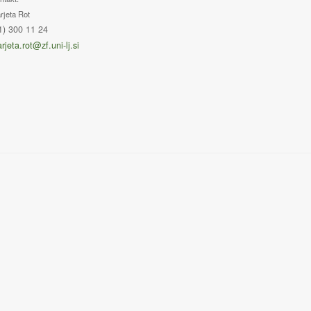
rjeta Rot
1) 300 11 24
rjeta.rot@zf.uni-lj.si