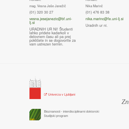
mag. Vesna Ješe Janežič
Nika Marinč
(01) 320 30 27
(01) 476 83 38
vesna.jesejanezic@bf.uni-
nika.marinc@fe.uni-lj.si
lj.si
Uradnih ur ni.
URADNIH UR NI! Študenti
lahko pridete kadarkoli v
delovnem času ali pa prej
pokličete in se dogovorite za
vam ustrezen termin.
Univerza v Ljubljani
Zn
Bioznanosti - interdisciplinarni doktorski
študijski program